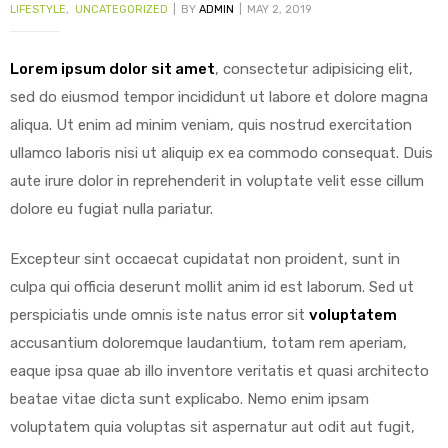
LIFESTYLE
,
UNCATEGORIZED
BY
ADMIN
MAY 2, 2019
Lorem ipsum dolor sit amet
, consectetur adipisicing elit,
sed do eiusmod tempor incididunt ut labore et dolore magna
y
aliqua. Ut enim ad minim veniam, quis nostrud exercitation
ullamco laboris nisi ut aliquip ex ea commodo consequat.
Duis
aute irure dolor in reprehenderit in voluptate velit esse cillum
dolore eu fugiat nulla pariatur.
Excepteur sint occaecat cupidatat non proident, sunt in
culpa qui officia deserunt mollit anim id est laborum. Sed ut
perspiciatis unde omnis iste natus error sit
voluptatem
accusantium doloremque laudantium, totam rem aperiam,
eaque ipsa quae ab illo inventore veritatis et quasi architecto
beatae vitae dicta sunt explicabo. Nemo enim ipsam
voluptatem quia voluptas sit aspernatur aut odit aut fugit,