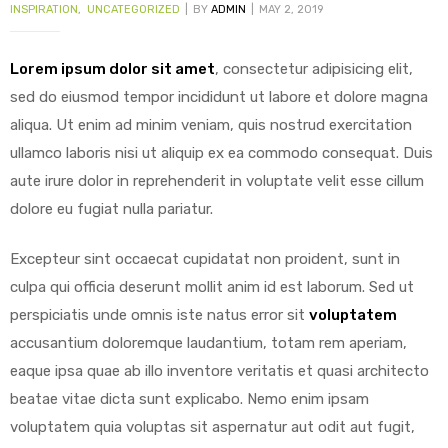
INSPIRATION
,
UNCATEGORIZED
BY
ADMIN
MAY 2, 2019
Lorem ipsum dolor sit amet
, consectetur adipisicing elit,
sed do eiusmod tempor incididunt ut labore et dolore magna
y
aliqua. Ut enim ad minim veniam, quis nostrud exercitation
ullamco laboris nisi ut aliquip ex ea commodo consequat.
Duis
aute irure dolor in reprehenderit in voluptate velit esse cillum
dolore eu fugiat nulla pariatur.
Excepteur sint occaecat cupidatat non proident, sunt in
culpa qui officia deserunt mollit anim id est laborum. Sed ut
perspiciatis unde omnis iste natus error sit
voluptatem
accusantium doloremque laudantium, totam rem aperiam,
eaque ipsa quae ab illo inventore veritatis et quasi architecto
beatae vitae dicta sunt explicabo. Nemo enim ipsam
voluptatem quia voluptas sit aspernatur aut odit aut fugit,