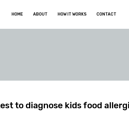
HOME
ABOUT
HOW IT WORKS
CONTACT
st to diagnose kids food allerg