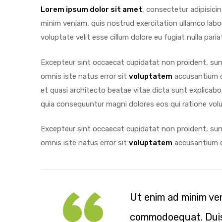
Lorem ipsum dolor sit amet
, consectetur adipisici
minim veniam, quis nostrud exercitation ullamco labo
voluptate velit esse cillum dolore eu fugiat nulla pariat
y
Excepteur sint occaecat cupidatat non proident, sunt 
omnis iste natus error sit
voluptatem
accusantium do
et quasi architecto beatae vitae dicta sunt explicab
quia consequuntur magni dolores eos qui ratione vol
Excepteur sint occaecat cupidatat non proident, sunt 
omnis iste natus error sit
voluptatem
accusantium 
Ut enim ad minim veni
commodoequat. Duis a