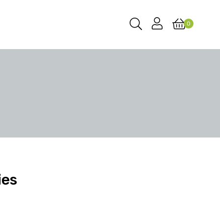
0
ies