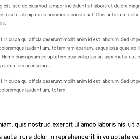
ng elit, sed do eiusmod tempor incididunt ut labore et dolore mag
ris nisi ut aliquip ex ea commodo consequat.
Duis aute irure dolor
ur.
in culpa qui officia deserunt mollit anim id est laborum. Sed ut p
loremque laudantium, totam rem aperiam, eaque ipsa quae ab illo
o. Nemo enim ipsam voluptatem quia voluptas sit aspernatur aut od
uptatem sequi nesciunt.
in culpa qui officia deserunt mollit anim id est laborum. Sed ut p
doloremque laudantium, totam
am, quis nostrud exercit ullamco laboris nisi ut a
ute irure dolor in reprehenderit in voluptate vel