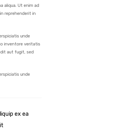
na aliqua. Ut enim ad
 in reprehenderit in
erspiciatis unde
 inventore veritatis
it aut fugit, sed
erspiciatis unde
liquip ex ea
it